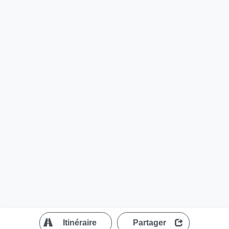
?
Itinéraire
Partager
MapLibre
| ©
OpenStreetMap contributors
200 m