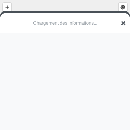
(nom inconnu)
30110 Les Salles-du-Gardon
Une erreur ? Corrigez !
🌍
Découvrez cartes.app !
Pas encore de photo disponible,
postez la vôtre !
Ou tentez
Google Street View
Modules présents (OpenStreetMap)
structure
Pas encore de commentaire disponible,
postez le vôtre !