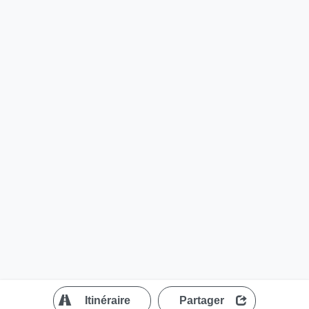
?
Itinéraire
Partager
MapLibre
| ©
OpenStreetMap contributors
200 m