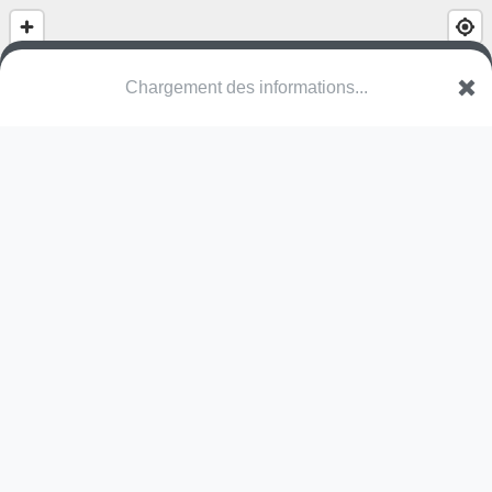
(nom inconnu)
Markt
2590 Berlaar
Une erreur ? Corrigez !
🌍
Découvrez cartes.app !
Pas encore de photo disponible,
postez la vôtre !
Ou tentez
Google Street View
Pas encore de commentaire disponible,
postez le vôtre !