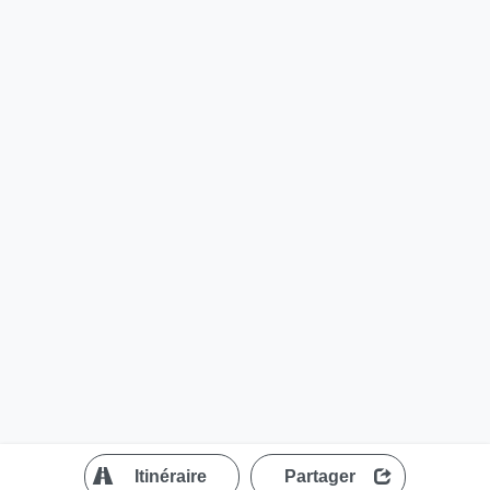
?
Itinéraire
Partager
MapLibre
| ©
OpenStreetMap contributors
200 m