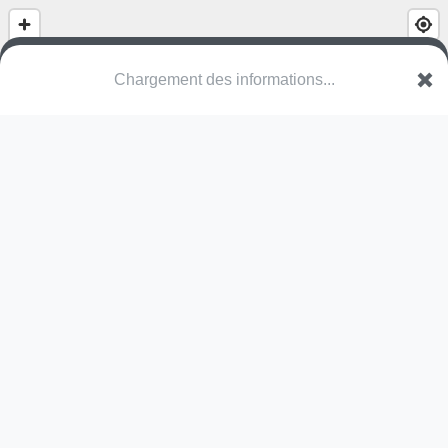
(nom inconnu)
Rue Saint-Martin
35620 Teillay
Une erreur ? Corrigez !
🌍
Découvrez cartes.app !
Pas encore de photo disponible,
postez la vôtre !
Ou tentez
Google Street View
Modules présents (OpenStreetMap)
skate park
Pas encore de commentaire disponible,
postez le vôtre !