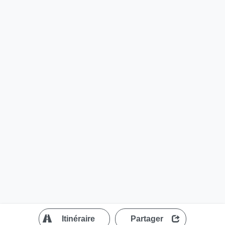
?
Itinéraire
Partager
MapLibre
| ©
OpenStreetMap contributors
200 m