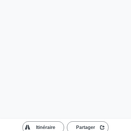
?
Itinéraire
Partager
MapLibre
| ©
OpenStreetMap contributors
200 m