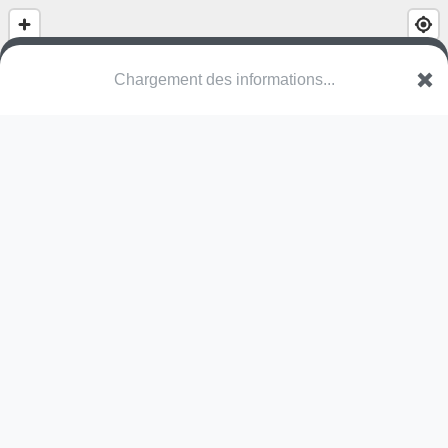
Speeltuin Gildestraat
Gildestraat
2480 Dessel
Une erreur ? Corrigez !
🌍
Découvrez cartes.app !
Pas encore de photo disponible,
postez la vôtre !
Ou tentez
Google Street View
Pas encore de commentaire disponible,
postez le vôtre !