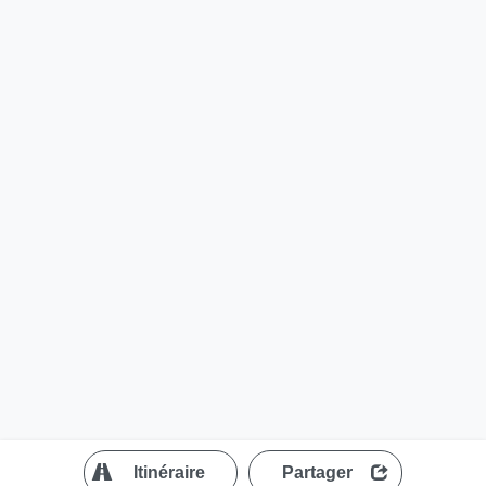
?
Itinéraire
Partager
MapLibre
| ©
OpenStreetMap contributors
200 m