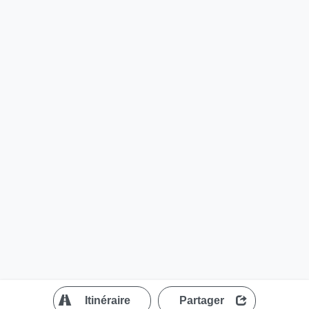
?
Itinéraire
Partager
MapLibre
| ©
OpenStreetMap contributors
200 m