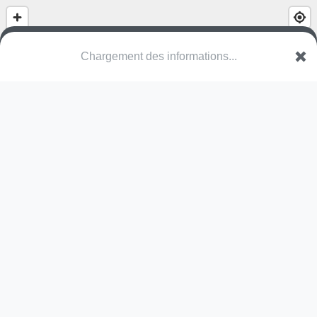
Buurtpleintje Bonnebos
Tuinwijk
9080 Lochristi
Une erreur ? Corrigez !
🌍
Découvrez cartes.app !
Pas encore de photo disponible,
postez la vôtre !
Ou tentez
Google Street View
Pas encore de commentaire disponible,
postez le vôtre !