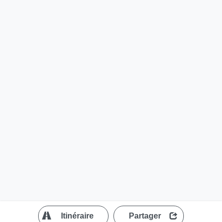
?
Itinéraire
Partager
MapLibre
| ©
OpenStreetMap contributors
200 m