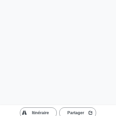
?
Itinéraire
Partager
MapLibre
| ©
OpenStreetMap contributors
200 m