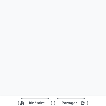
?
Itinéraire
Partager
MapLibre
| ©
OpenStreetMap contributors
200 m