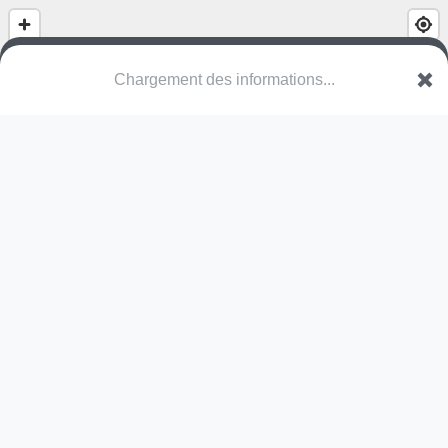
Het Molenveld
August Dilslei
2970 Schilde
Une erreur ? Corrigez !
🌍
Découvrez cartes.app !
Pas encore de photo disponible,
postez la vôtre !
Ou tentez
Google Street View
Modules présents (OpenStreetMap)
structure
tyrolienne
Pas encore de commentaire disponible,
postez le vôtre !