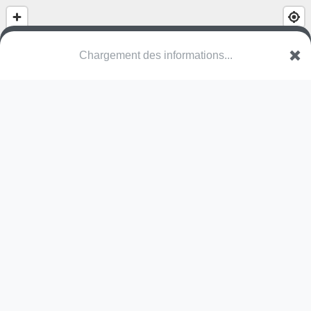
(nom inconnu)
Impasse des Épicéas
88630 Coussey
Une erreur ? Corrigez !
🌍
Découvrez cartes.app !
Pas encore de photo disponible,
postez la vôtre !
Ou tentez
Google Street View
Pas encore de commentaire disponible,
postez le vôtre !