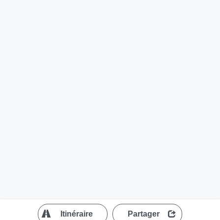
?
Itinéraire
Partager
MapLibre
| ©
OpenStreetMap contributors
200 m