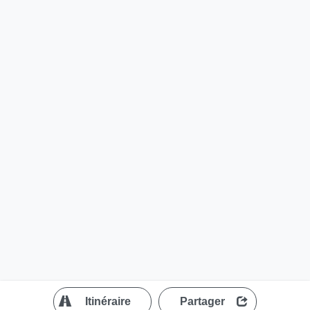
?
Itinéraire
Partager
MapLibre
| ©
OpenStreetMap contributors
200 m