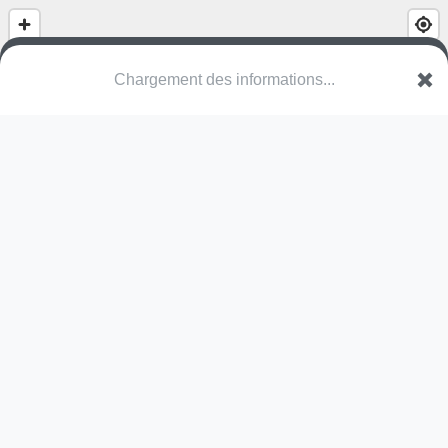
(nom inconnu)
Rue du Bois
80290 Éplessier
Une erreur ? Corrigez !
🌍
Découvrez cartes.app !
Pas encore de photo disponible,
postez la vôtre !
Ou tentez
Google Street View
Pas encore de commentaire disponible,
postez le vôtre !