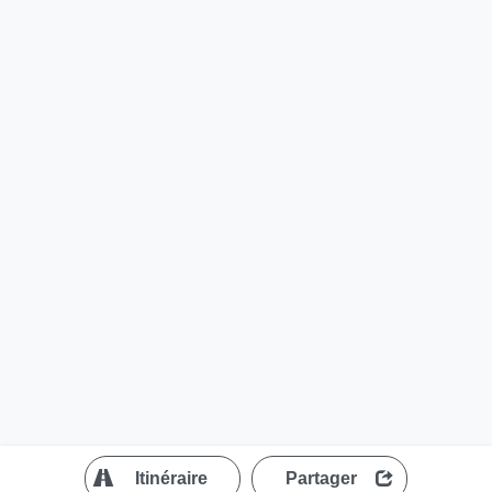
?
Itinéraire
Partager
MapLibre
| ©
OpenStreetMap contributors
200 m