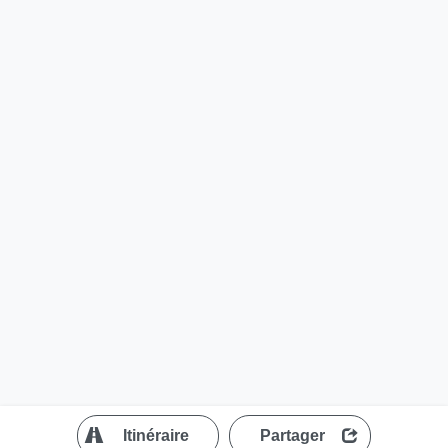
?
Itinéraire
Partager
MapLibre
| ©
OpenStreetMap contributors
200 m