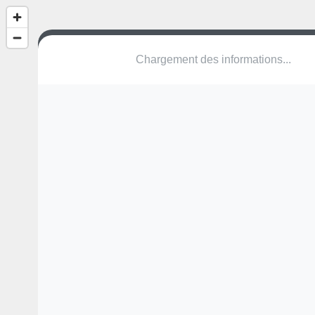
Kasteelpark Itterdal
VLI Bree
Une erreur ? Corrigez !
🌍
Découvrez cartes.app !
Pas encore de photo disponible,
postez la vôtre !
Ou tentez
Google Street View
Modules présents (OpenStreetMap)
structure
Pas encore de commentaire disponible,
postez le vôtre !