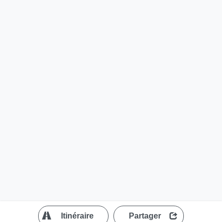
?
Itinéraire
Partager
MapLibre
| ©
OpenStreetMap contributors
200 m