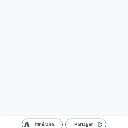
?
Itinéraire
Partager
MapLibre
| ©
OpenStreetMap contributors
200 m