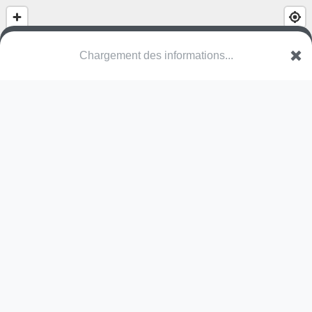
(nom inconnu)
Serbosstraat
9200 Dendermonde
Une erreur ? Corrigez !
🌍
Découvrez cartes.app !
Pas encore de photo disponible,
postez la vôtre !
Ou tentez
Google Street View
Pas encore de commentaire disponible,
postez le vôtre !