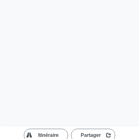
?
Itinéraire
Partager
MapLibre
| ©
OpenStreetMap contributors
200 m