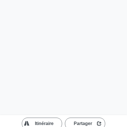
?
Itinéraire
Partager
MapLibre
| ©
OpenStreetMap contributors
200 m