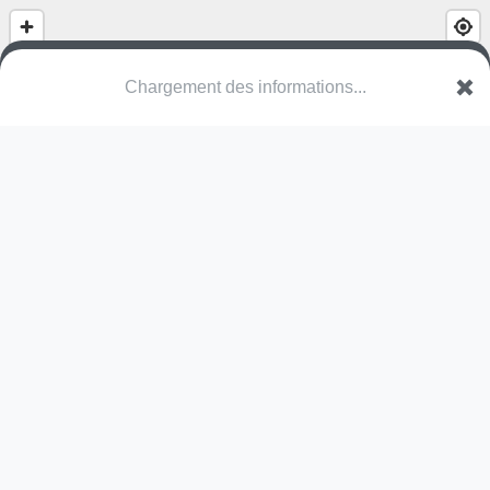
(nom inconnu)
Rue du 8 Mai 1945
22220 Trédarzec
Une erreur ? Corrigez !
🌍
Découvrez cartes.app !
Pas encore de photo disponible,
postez la vôtre !
Ou tentez
Google Street View
Modules présents (Kamiyu)
11 nov. 2024
terrain multisports
toboggan
structure
Pas encore de commentaire disponible,
postez le vôtre !