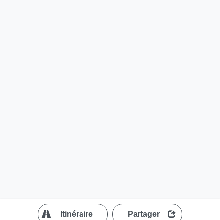
?
Itinéraire
Partager
MapLibre
| ©
OpenStreetMap contributors
200 m