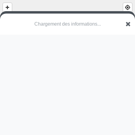
(nom inconnu)
Avenue de Dossenheim
30240 Le Grau-du-Roi
Une erreur ? Corrigez !
🌍
Découvrez cartes.app !
Pas encore de photo disponible,
postez la vôtre !
Ou tentez
Google Street View
Modules présents (OpenStreetMap)
skate park
Pas encore de commentaire disponible,
postez le vôtre !