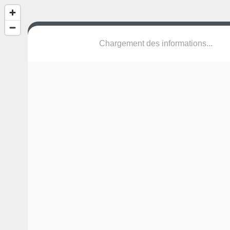
Hüpfen
5621 Zufikon
Une erreur ? Corrigez !
🌍
Découvrez cartes.app !
Pas encore de photo disponible,
postez la vôtre !
Ou tentez
Google Street View
Modules présents (OpenStreetMap)
station de fitness
Pas encore de commentaire disponible,
postez le vôtre !