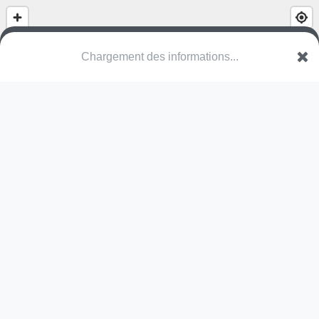
(nom inconnu)
VLI Genk
Une erreur ? Corrigez !
🌍
Découvrez cartes.app !
Pas encore de photo disponible,
postez la vôtre !
Ou tentez
Google Street View
Pas encore de commentaire disponible,
postez le vôtre !