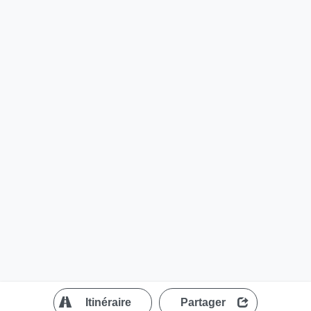
?
Itinéraire
Partager
MapLibre
| ©
OpenStreetMap contributors
200 m