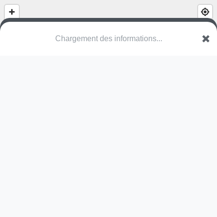
(nom inconnu)
Rue des Soeurs
67110 Niederbronn-les-Bains
Une erreur ? Corrigez !
🌍
Découvrez cartes.app !
Pas encore de photo disponible,
postez la vôtre !
Ou tentez
Google Street View
Modules présents (OpenStreetMap)
terrain multisports
Pas encore de commentaire disponible,
postez le vôtre !