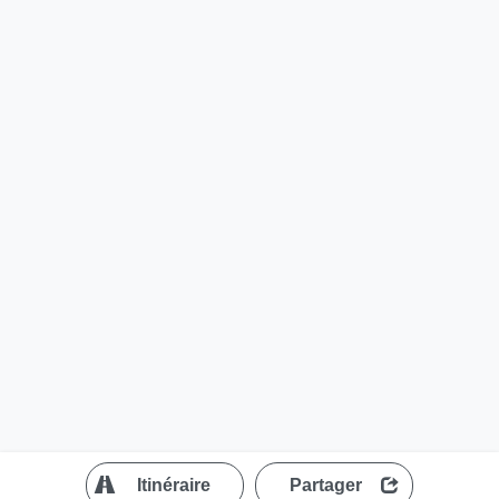
?
Itinéraire
Partager
MapLibre
| ©
OpenStreetMap contributors
200 m