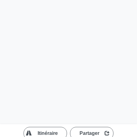
?
Itinéraire
Partager
MapLibre
| ©
OpenStreetMap contributors
200 m