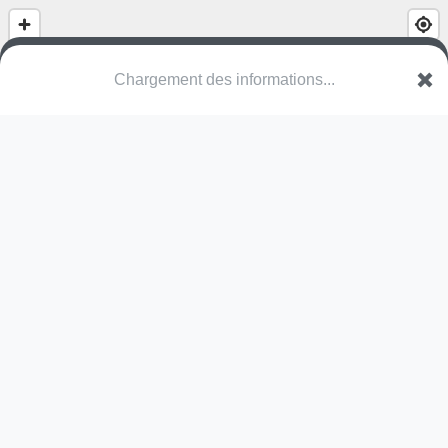
(nom inconnu)
Rue du Bosquet
WHT Charleroi
Une erreur ? Corrigez !
🌍
Découvrez cartes.app !
Pas encore de photo disponible,
postez la vôtre !
Ou tentez
Google Street View
Pas encore de commentaire disponible,
postez le vôtre !