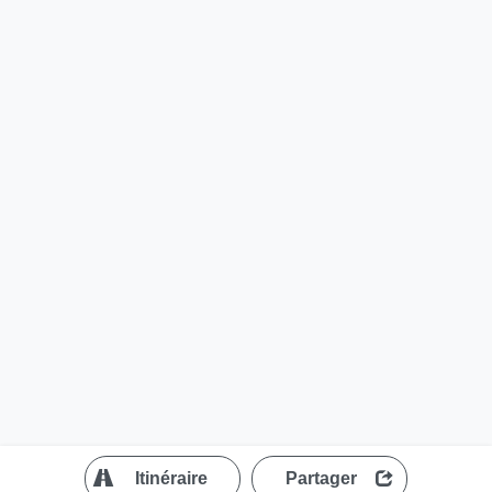
?
Itinéraire
Partager
MapLibre
| ©
OpenStreetMap contributors
200 m