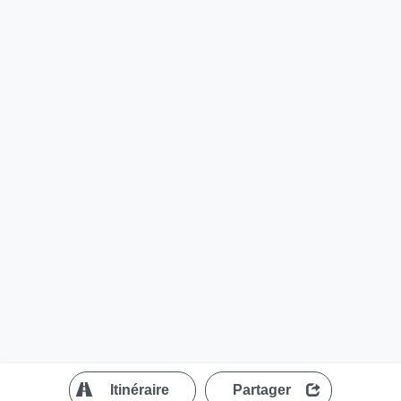
?
Itinéraire
Partager
MapLibre
| ©
OpenStreetMap contributors
200 m