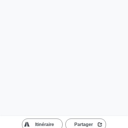
?
Itinéraire
Partager
MapLibre
| ©
OpenStreetMap contributors
200 m