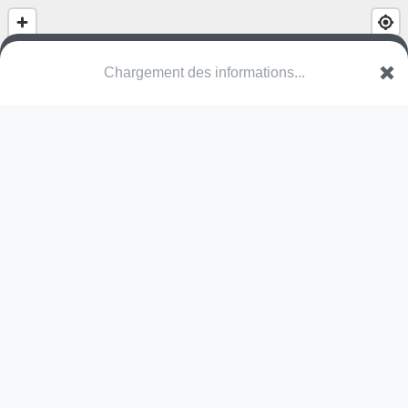
(nom inconnu)
Kleistraat
8820 Torhout
Une erreur ? Corrigez !
🌍
Découvrez cartes.app !
Pas encore de photo disponible,
postez la vôtre !
Ou tentez
Google Street View
Modules présents (OpenStreetMap)
structure
fauteuil à ressort
Pas encore de commentaire disponible,
postez le vôtre !