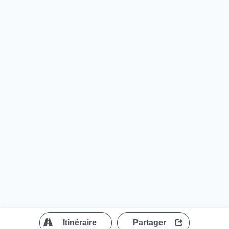
?
Itinéraire
Partager
MapLibre
| ©
OpenStreetMap contributors
200 m