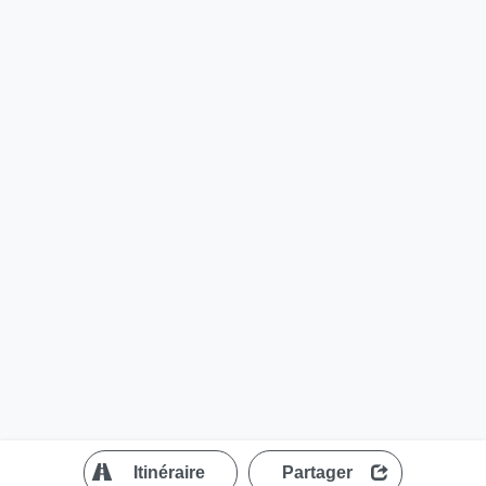
?
Itinéraire
Partager
MapLibre
| ©
OpenStreetMap contributors
200 m