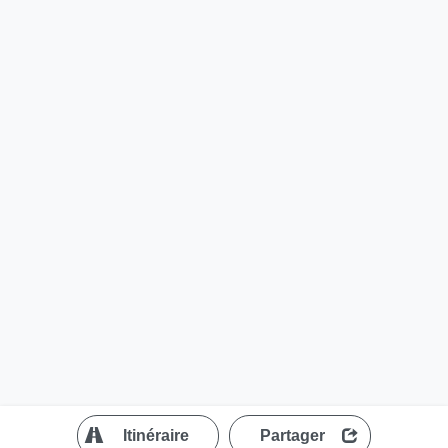
?
Itinéraire
Partager
MapLibre
| ©
OpenStreetMap contributors
200 m