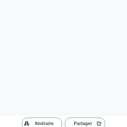
?
Itinéraire
Partager
MapLibre
| ©
OpenStreetMap contributors
200 m