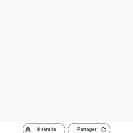
?
Itinéraire
Partager
MapLibre
| ©
OpenStreetMap contributors
200 m