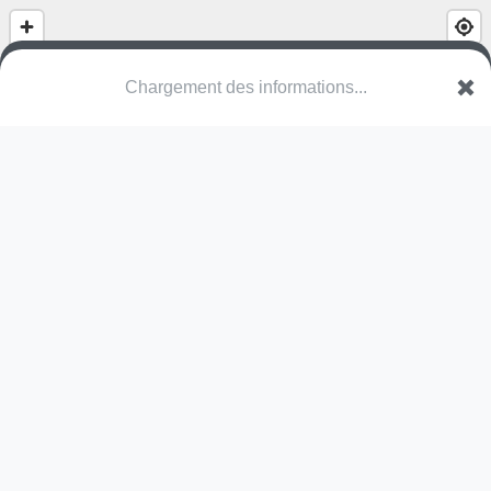
Skatepark Contrex
Rue du Docteur Bagard
88140 Contrexéville
Une erreur ? Corrigez !
🌍
Découvrez cartes.app !
Pas encore de photo disponible,
postez la vôtre !
Ou tentez
Google Street View
Modules présents (OpenStreetMap)
skate park
Pas encore de commentaire disponible,
postez le vôtre !