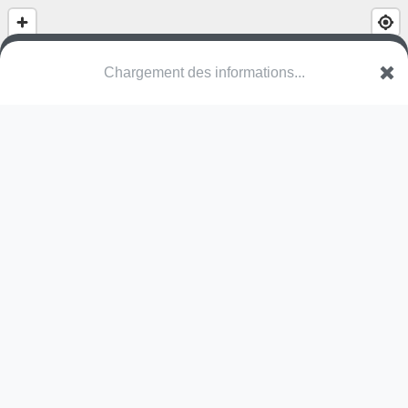
De Averegten
VAN Heist-op-den-Berg
Une erreur ? Corrigez !
🌍
Découvrez cartes.app !
Pas encore de photo disponible,
postez la vôtre !
Ou tentez
Google Street View
Modules présents (OpenStreetMap)
station de fitness
Pas encore de commentaire disponible,
postez le vôtre !