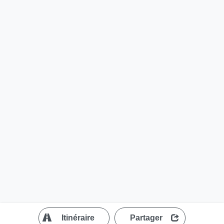
?
Itinéraire
Partager
MapLibre
| ©
OpenStreetMap contributors
200 m