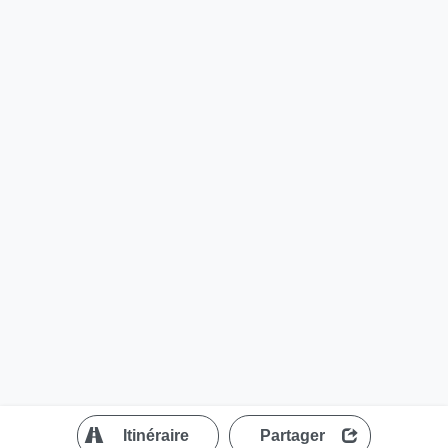
?
Itinéraire
Partager
MapLibre
| ©
OpenStreetMap contributors
200 m