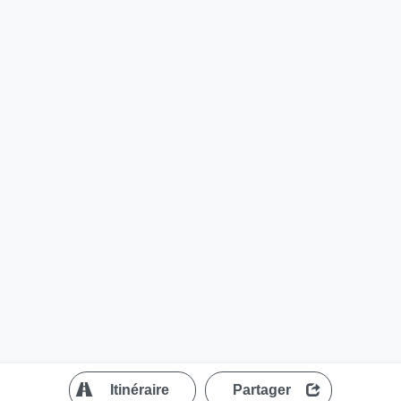
?
Itinéraire
Partager
MapLibre
| ©
OpenStreetMap contributors
200 m