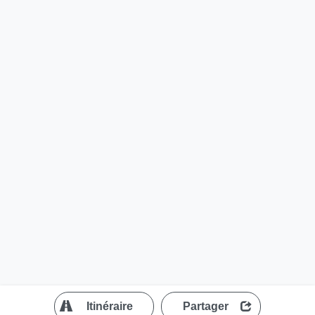
?
Itinéraire
Partager
MapLibre
| ©
OpenStreetMap contributors
200 m