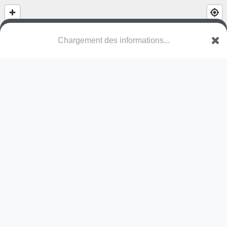
(nom inconnu)
Route de Chatel Censoir
89660 Asnières-sous-Bois
Une erreur ? Corrigez !
🌍
Découvrez cartes.app !
Pas encore de photo disponible,
postez la vôtre !
Ou tentez
Google Street View
Modules présents (OpenStreetMap)
toboggan
fauteuil à ressort
Pas encore de commentaire disponible,
postez le vôtre !