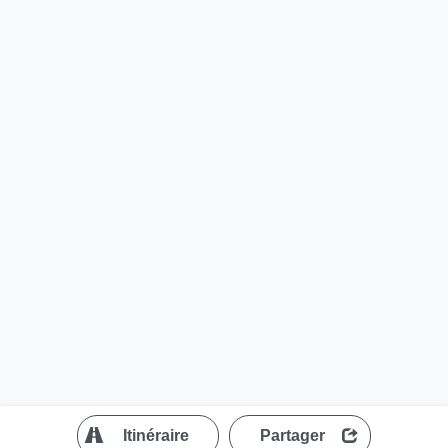
?
Itinéraire
Partager
MapLibre
| ©
OpenStreetMap contributors
200 m