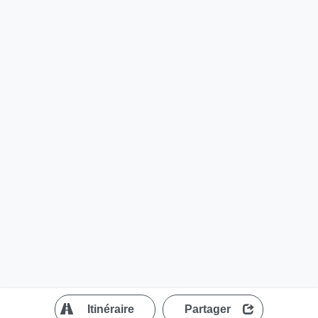
?
Itinéraire
Partager
MapLibre
| ©
OpenStreetMap contributors
200 m