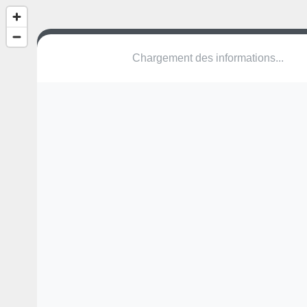
(nom inconnu)
Amandelenstraat
8820 Torhout
Une erreur ? Corrigez !
🌍
Découvrez cartes.app !
Pas encore de photo disponible,
postez la vôtre !
Ou tentez
Google Street View
Pas encore de commentaire disponible,
postez le vôtre !