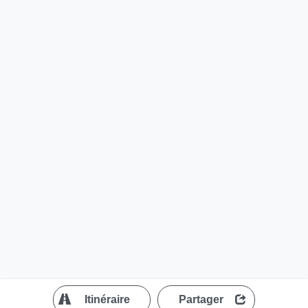
?
Itinéraire
Partager
MapLibre
| ©
OpenStreetMap contributors
200 m