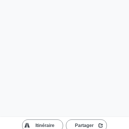
?
Itinéraire
Partager
MapLibre
| ©
OpenStreetMap contributors
200 m