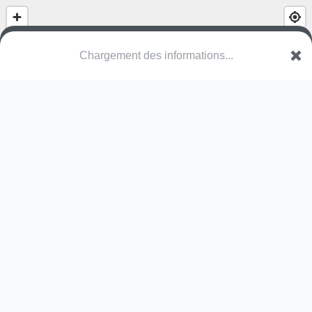
(nom inconnu)
Allée du Bois Dieu
89200 Avallon
Une erreur ? Corrigez !
🌍
Découvrez cartes.app !
Pas encore de photo disponible,
postez la vôtre !
Ou tentez
Google Street View
Modules présents (OpenStreetMap)
station de fitness
Pas encore de commentaire disponible,
postez le vôtre !