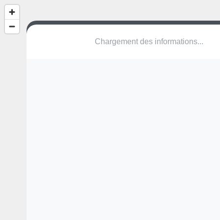
(nom inconnu)
76520 Quévreville-la-Poterie
Une erreur ? Corrigez !
🌍
Découvrez cartes.app !
Pas encore de photo disponible,
postez la vôtre !
Ou tentez
Google Street View
Modules présents (OpenStreetMap)
aire de jeux
terrain multisports
Pas encore de commentaire disponible,
postez le vôtre !