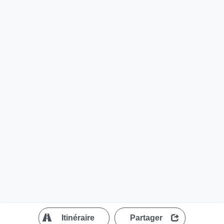
?
Itinéraire
Partager
MapLibre
| ©
OpenStreetMap contributors
200 m