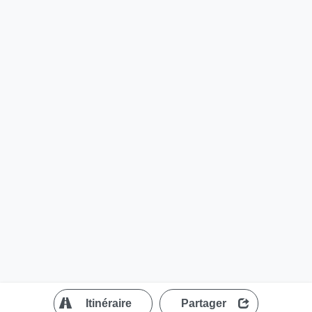
?
Itinéraire
Partager
MapLibre
| ©
OpenStreetMap contributors
200 m