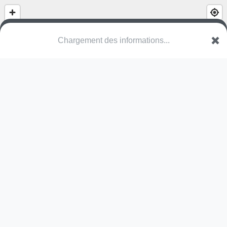
(nom inconnu)
Zwartven
2910 Essen
Une erreur ? Corrigez !
🌍
Découvrez cartes.app !
Pas encore de photo disponible,
postez la vôtre !
Ou tentez
Google Street View
Pas encore de commentaire disponible,
postez le vôtre !