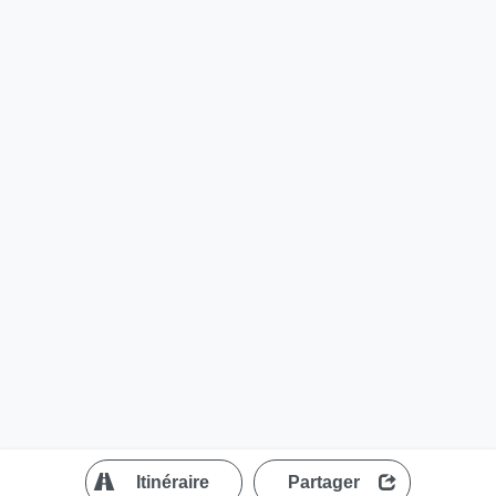
?
Itinéraire
Partager
MapLibre
| ©
OpenStreetMap contributors
200 m