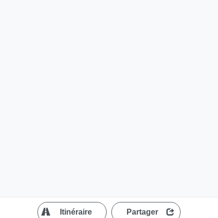
?
Itinéraire
Partager
MapLibre
| ©
OpenStreetMap contributors
200 m