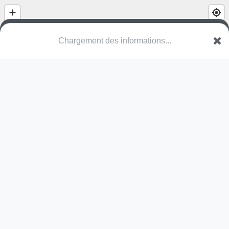
(nom inconnu)
Rue des Vignerons
35690 Acigné
Une erreur ? Corrigez !
🌍
Découvrez cartes.app !
Pas encore de photo disponible,
postez la vôtre !
Ou tentez
Google Street View
Pas encore de commentaire disponible,
postez le vôtre !