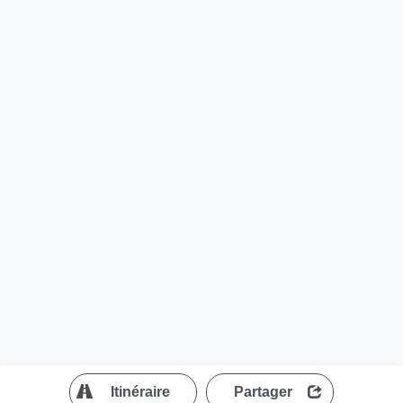
?
Itinéraire
Partager
MapLibre
| ©
OpenStreetMap contributors
200 m