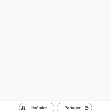
?
Itinéraire
Partager
MapLibre
| ©
OpenStreetMap contributors
200 m