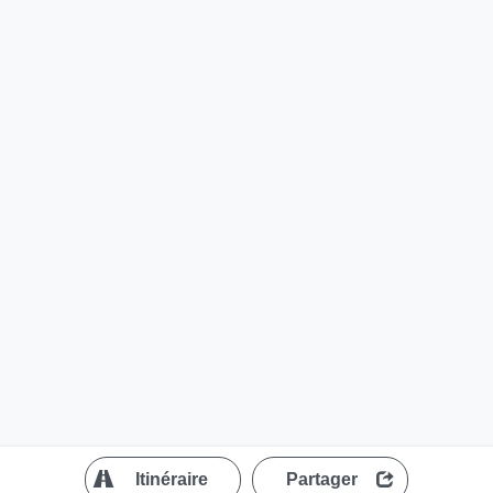
?
Itinéraire
Partager
MapLibre
| ©
OpenStreetMap contributors
200 m